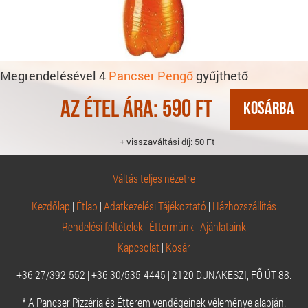
Megrendelésével 4
Pancser Pengő
gyűjthető
Az étel ára:
590
Ft
+ visszaváltási díj: 50 Ft
Váltás teljes nézetre
Kezdőlap
|
Étlap
|
Adatkezelési Tájékoztató
|
Házhozszállítás
Rendelési feltételek
|
Éttermünk
|
Ajánlataink
Kapcsolat
|
Kosár
+36 27/392-552 | +36 30/535-4445 | 2120 DUNAKESZI, FŐ ÚT 88.
* A Pancser Pizzéria és Étterem vendégeinek véleménye alapján.