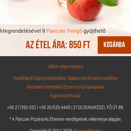
Megrendelésével 9
Pancser Pengő
gyűjthető
Az étel ára:
850
Ft
Váltás teljes nézetre
Kezdőlap
|
Étlap
|
Adatkezelési Tájékoztató
|
Házhozszállítás
Rendelési feltételek
|
Éttermünk
|
Ajánlataink
Kapcsolat
|
Kosár
+36 27/392-552 | +36 30/535-4445 | 2120 DUNAKESZI, FŐ ÚT 88.
* A Pancser Pizzéria és Étterem vendégeinek véleménye alapján.
Copyright © 2014-2026
Pancser Pizzéria