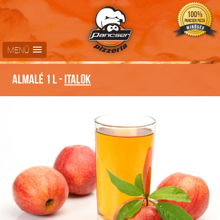
MENÜ
Almalé 1 L -
Italok