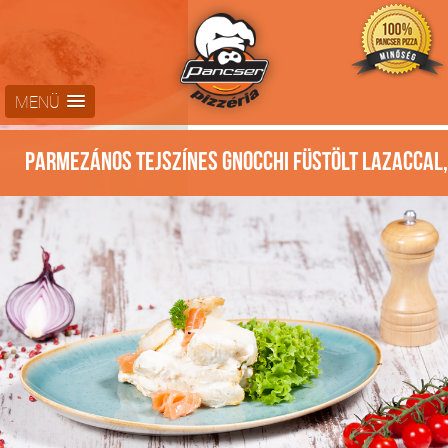
MENÜ
Parmezános Tejszínes gnocchi füstölt lazaccal,
tigrisrákkal -
Tésztaspecialitásaink