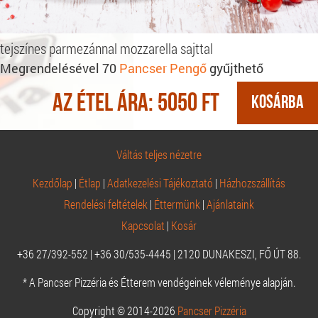
tejszínes parmezánnal mozzarella sajttal
Megrendelésével 70
Pancser Pengő
gyűjthető
Az étel ára:
5050
Ft
Váltás teljes nézetre
Kezdőlap
|
Étlap
|
Adatkezelési Tájékoztató
|
Házhozszállítás
Rendelési feltételek
|
Éttermünk
|
Ajánlataink
Kapcsolat
|
Kosár
+36 27/392-552 | +36 30/535-4445 | 2120 DUNAKESZI, FŐ ÚT 88.
* A Pancser Pizzéria és Étterem vendégeinek véleménye alapján.
Copyright © 2014-2026
Pancser Pizzéria