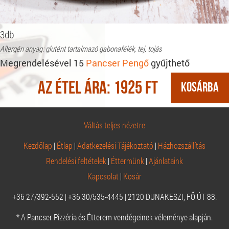
3db
Allergén anyag: glutént tartalmazó gabonafélék, tej, tojás
Megrendelésével 15
Pancser Pengő
gyűjthető
Az étel ára:
1925
Ft
Váltás teljes nézetre
Kezdőlap
|
Étlap
|
Adatkezelési Tájékoztató
|
Házhozszállítás
Rendelési feltételek
|
Éttermünk
|
Ajánlataink
Kapcsolat
|
Kosár
+36 27/392-552 | +36 30/535-4445 | 2120 DUNAKESZI, FŐ ÚT 88.
* A Pancser Pizzéria és Étterem vendégeinek véleménye alapján.