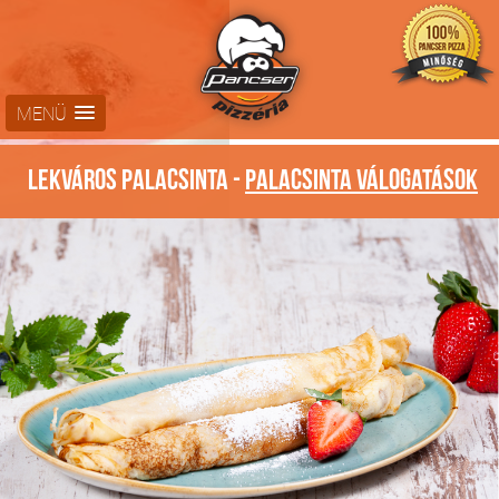
MENÜ
Lekváros palacsinta -
Palacsinta válogatások