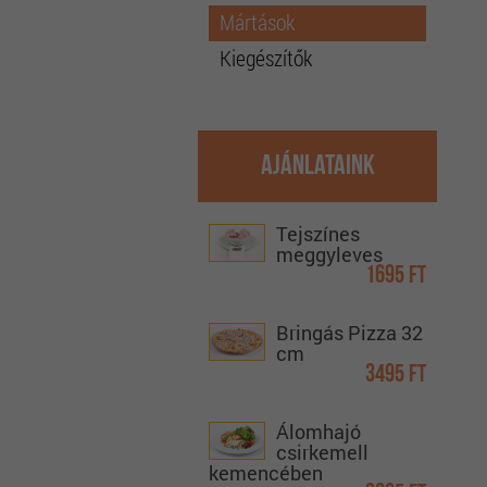
Mártások
Kiegészítők
Ajánlataink
Tejszínes
meggyleves
1695 Ft
Bringás Pizza 32
cm
3495 Ft
Álomhajó
csirkemell
kemencében