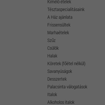
Kímélő ételek
Tésztaspecialitásaink
A Ház ajánlata
Frissensültek
Marhaételek
Szűz
Csülök
Halak
Köretek (főétel nélkül)
Savanyúságok
Desszertek
Palacsinta válogatások
Italok
Alkoholos italok