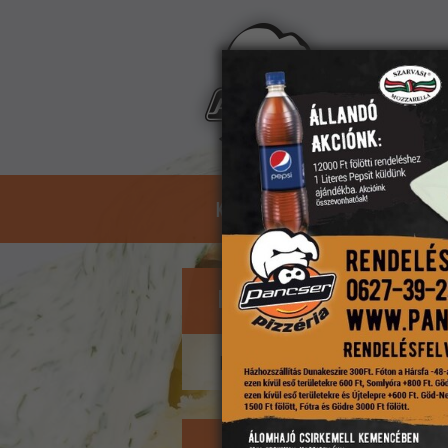
Kosár:
üres
KEZDŐLAP
ÉTLAP
ASZTA
Éttermünk ZÁRVA
Nyitás 10:40-kor.