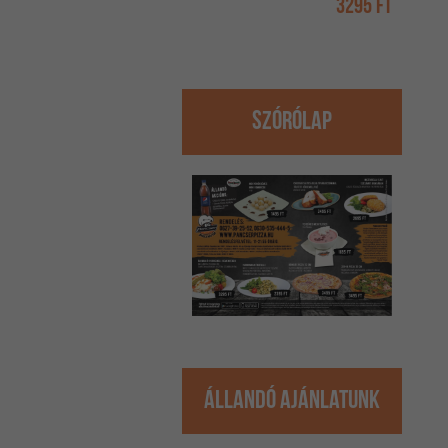
3295 Ft
Szórólap
Állandó ajánlatunk