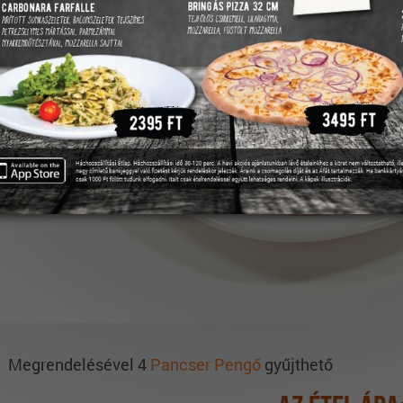
Megrendelésével 4
Pancser Pengő
gyűjthető