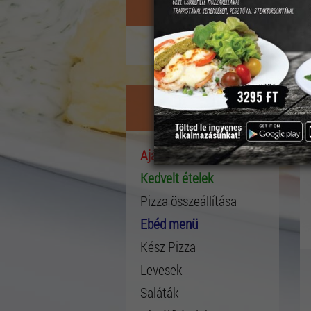
Kosár
A kosárban nincs étel.
Étlap
Ajánlataink
Kedvelt ételek
Pizza összeállítása
Ebéd menü
Kész Pizza
Levesek
Saláták