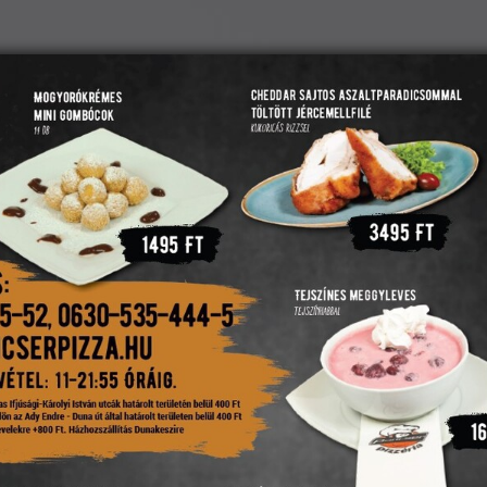
(
Kosár mutatása
)
LFOGLALÁS
ÉTTERMÜNK
PANCSER PENGŐ
KAPCSOLAT
Áfonyadzsem -
Mártások