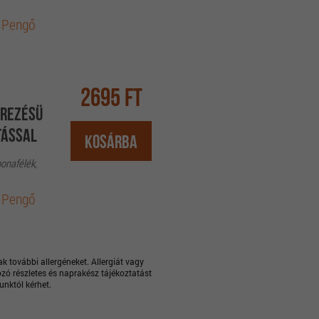
 Pengő
2695 Ft
erezésü
tással
Kosárba
bonafélék,
 Pengő
k további allergéneket. Allergiát vagy
zó részletes és naprakész tájékoztatást
nktól kérhet.