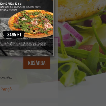
bonafélék,
 Pengő
yával
3895 Ft
si
Kosárba
bonafélék,
 Pengő