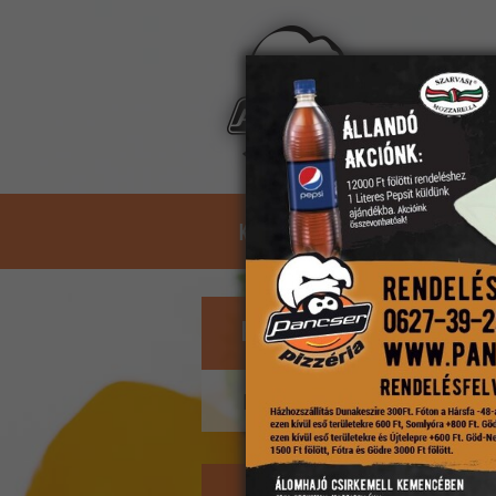
Kosár:
üres
KEZDŐLAP
ÉTLAP
ASZTA
Éttermünk ZÁRVA
Nyitás 10:40-kor.