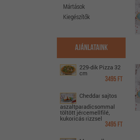
Mártások
Kiegészítők
Ajánlataink
229-dik Pizza 32
cm
3495 Ft
Cheddar sajtos
aszaltparadicsommal
töltött jércemellfilé,
kukoricás rizzsel
3495 Ft