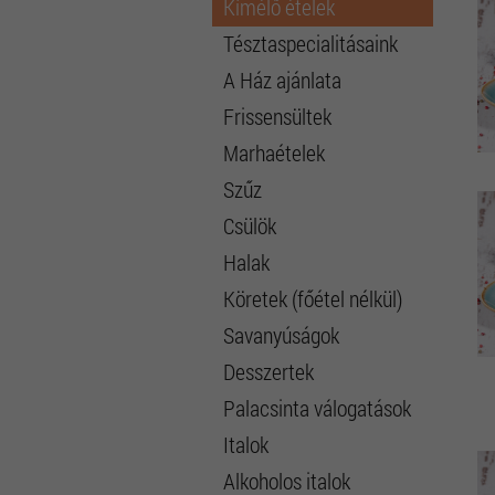
Kímélő ételek
Tésztaspecialitásaink
A Ház ajánlata
Frissensültek
Marhaételek
Szűz
Csülök
Halak
Köretek (főétel nélkül)
Savanyúságok
Desszertek
Palacsinta válogatások
Italok
Alkoholos italok