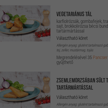
Vegetariánus tál
karfiolrózsák, gombafejek, tr
sajt, brokkolirózsa bécsi bun
tartármártással
Választható köret
Allergén anyag: glutént tartalmazó ga
tej, zeller, mustármag, tojás
Megrendelésével 35
Pancser
gyűjthető
Zsemlemorzsában sült t
tartármártással
Választható köret
Allergén anyag: glutént tartalmazó ga