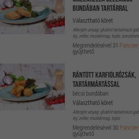
Mozzarella szezámos
bundában tartárral
Választható köret
Allergén anyag: glutént tartalmazó ga
tej, zeller, mustármag, tojás, szezám
Megrendelésével 31
Pancser
gyűjthető
Rántott karfiolrózsák,
tartármártással
bécsi bundában
Választható köret
Allergén anyag: glutént tartalmazó ga
tej, zeller, mustármag, tojás
Megrendelésével 30
Pancser
gyűjthető