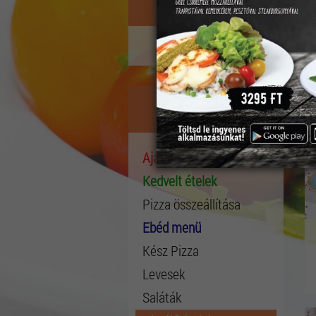
Kosár
A kosárban nincs étel.
Étlap
Ajánlataink
Kedvelt ételek
Pizza összeállítása
Ebéd menü
Kész Pizza
Levesek
Saláták