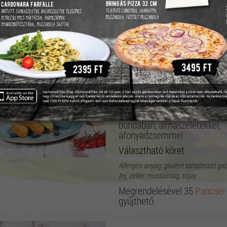
Választható köret
Allergén anyag: glutént tartalmazó ga
tej, zeller, mustármag, tojás
Megrendelésével 40
Pancser
gyűjthető
Camamber almával áfon
Camambert sajtszeletek béc
bundában, almaszeletekkel,
áfonyadzsemmel
Választható köret
Allergén anyag: glutént tartalmazó ga
tej, zeller, mustármag, tojás
Megrendelésével 35
Pancser
gyűjthető