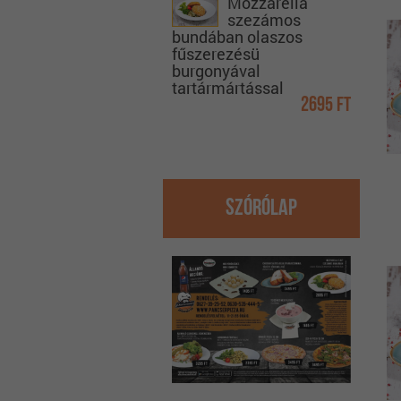
Mozzarella
szezámos
bundában olaszos
fűszerezésü
burgonyával
tartármártással
2695 Ft
Szórólap