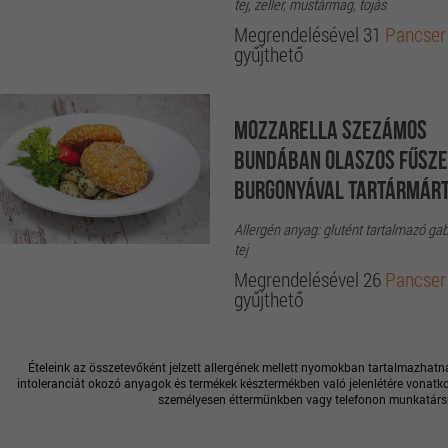
tej, zeller, mustármag, tojás
Megrendelésével 31
Pancser
gyűjthető
Mozzarella szezámos
bundában olaszos fűsz
burgonyával tartármár
Allergén anyag: glutént tartalmazó ga
tej
Megrendelésével 26
Pancser
gyűjthető
Ételeink az összetevőként jelzett allergének mellett nyomokban tartalmazhatna
intoleranciát okozó anyagok és termékek késztermékben való jelenlétére vonatko
személyesen éttermünkben vagy telefonon munkatársu