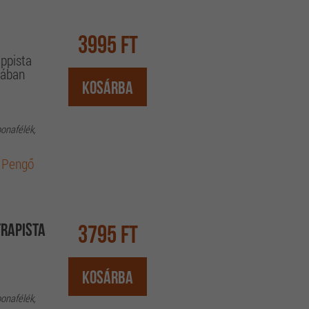
3995 Ft
appista
dában
Kosárba
bonafélék,
 Pengő
rapista
3795 Ft
Kosárba
bonafélék,