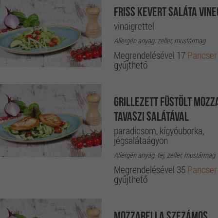
Friss kevert saláta vin
vinaigrettel
Allergén anyag: zeller, mustármag
Megrendelésével 17
Pancser
gyűjthető
Grillezett füstölt mozz
tavaszi salátával
paradicsom, kígyóuborka,
jégsalátaágyon
Allergén anyag: tej, zeller, mustármag
Megrendelésével 35
Pancser
gyűjthető