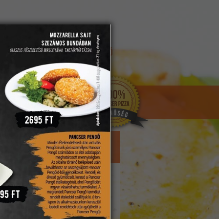
REGISZTRÁCIÓ
ELFELEJTETT JELSZÓ
KOSÁR
5195 Ft
a,
 bundába
Kosárba