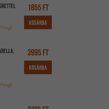
egrettel
1855 Ft
Kosárba
 Pengő
arella,
3995 Ft
Kosárba
 Pengő