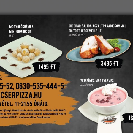
(
Kosár mutatása
)
LFOGLALÁS
ÉTTERMÜNK
PANCSER PENGŐ
KAPCSOLAT
Kímélő ételek
Bundázott sajtvariáció
füstölt mozzarella, mozzarell
trappista, camambert bécsi
tartármártással