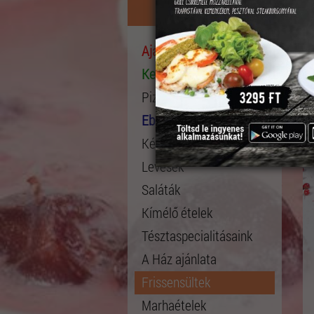
Étlap
Ajánlataink
Kedvelt ételek
Pizza összeállítása
Ebéd menü
Kész Pizza
Levesek
Saláták
Kímélő ételek
Tésztaspecialitásaink
A Ház ajánlata
Frissensültek
Marhaételek