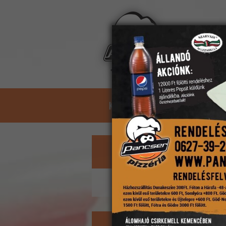
Kosár:
üres
KEZDŐLAP
ÉTLAP
ASZTA
Kosár
A kosárban nincs étel.