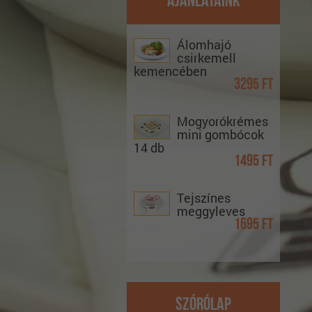
Ajánlataink
Álomhajó
csirkemell
kemencében
3295 Ft
Mogyorókrémes
mini gombócok
14 db
1495 Ft
Tejszínes
meggyleves
1695 Ft
Szórólap