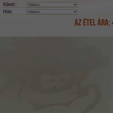
Köret:
Hús:
Az étel ára: