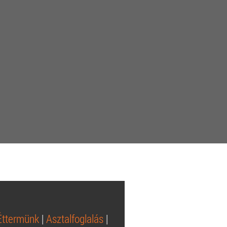
Éttermünk
|
Asztalfoglalás
|