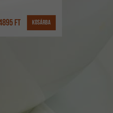
4895
Ft