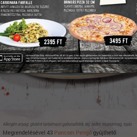
Allergén anyag: glutént tartalmazó gabonafélék, tej, zeller, mustármag, tojás
Megrendelésével 43
Pancser Pengő
gyűjthető