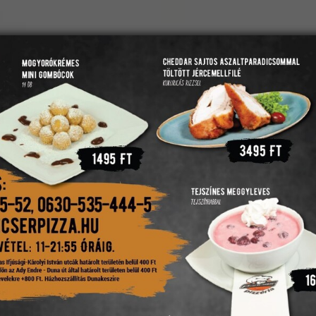
(
Kosár mutatása
)
LFOGLALÁS
ÉTTERMÜNK
PANCSER PENGŐ
KAPCSOLAT
Füstölt mozzarellával töltött ...szelet -
Frissens