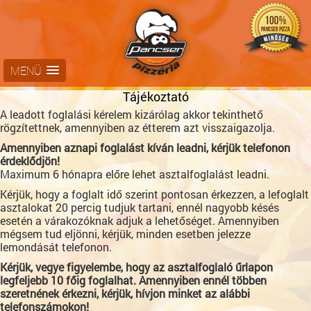
MENÜ
Tájékoztató
A leadott foglalási kérelem kizárólag akkor tekinthető
rögzítettnek, amennyiben az étterem azt visszaigazolja.
Amennyiben aznapi foglalást kíván leadni, kérjük telefonon
érdeklődjön!
Maximum 6 hónapra előre lehet asztalfoglalást leadni.
Kérjük, hogy a foglalt idő szerint pontosan érkezzen, a lefoglalt
asztalokat 20 percig tudjuk tartani, ennél nagyobb késés
esetén a várakozóknak adjuk a lehetőséget. Amennyiben
mégsem tud eljönni, kérjük, minden esetben jelezze
lemondását telefonon.
Kérjük, vegye figyelembe, hogy az asztalfoglaló űrlapon
legfeljebb 10 főig foglalhat. Amennyiben ennél többen
szeretnének érkezni, kérjük, hívjon minket az alábbi
telefonszámokon!