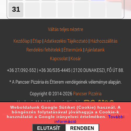
31
Váltás teljes nézetre
Kezdőlap
|
Étlap
|
Adatkezelési Tájékoztató
|
Házhozszállítás
Rendelési feltételek
|
Éttermünk
|
Ajánlataink
Kapcsolat
|
Kosár
+36 27/392-552 | +36 30/535-4445 | 2120 DUNAKESZI, FŐ ÚT 88.
* A Pancser Pizzéria és Étterem vendégeinek véleménye alapján.
Copyright © 2014-2026
Pancser Pizzéria
Honlap és Mobil Alkalmazás Készítés:
Weboldalunk Google Sütiket (Cookie) használ. A
böngészés folytatásával jóváhagyja a Cookie-k
Honlapunkon szereplő képek mindegyike a 1999. évi LXXVI. törvény szerint szerzői jogvédelem
használatát a Google irányelvei értelmében.
További
információ
alatt áll, felhasználásuk engedélyhez kötött!
ELUTASÍT
RENDBEN