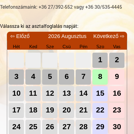
Telefonszámaink: +36 27/392-552 vagy +36 30/535-4445
Válassza ki az asztalfoglalás napját:
⇦ Előző
2026 Augusztus
Következő ⇨
Hét
Ked
Sze
Csü
Pén
Szo
Vas
1
2
3
4
5
6
7
8
9
10
11
12
13
14
15
16
17
18
19
20
21
22
23
24
25
26
27
28
29
30