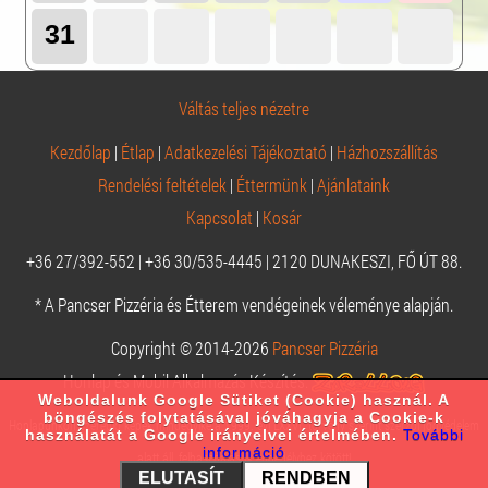
31
Váltás teljes nézetre
Kezdőlap
|
Étlap
|
Adatkezelési Tájékoztató
|
Házhozszállítás
Rendelési feltételek
|
Éttermünk
|
Ajánlataink
Kapcsolat
|
Kosár
+36 27/392-552 | +36 30/535-4445 | 2120 DUNAKESZI, FŐ ÚT 88.
* A Pancser Pizzéria és Étterem vendégeinek véleménye alapján.
Copyright © 2014-2026
Pancser Pizzéria
Honlap és Mobil Alkalmazás Készítés:
Weboldalunk Google Sütiket (Cookie) használ. A
böngészés folytatásával jóváhagyja a Cookie-k
Honlapunkon szereplő képek mindegyike a 1999. évi LXXVI. törvény szerint szerzői jogvédelem
használatát a Google irányelvei értelmében.
További
információ
alatt áll, felhasználásuk engedélyhez kötött!
ELUTASÍT
RENDBEN