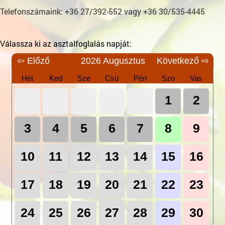
Telefonszámaink: +36 27/392-552 vagy +36 30/535-4445
Válassza ki az asztalfoglalás napját:
⇦ Előző
2026 Augusztus
Következő ⇨
Hét
Ked
Sze
Csü
Pén
Szo
Vas
1
2
3
4
5
6
7
8
9
10
11
12
13
14
15
16
17
18
19
20
21
22
23
24
25
26
27
28
29
30