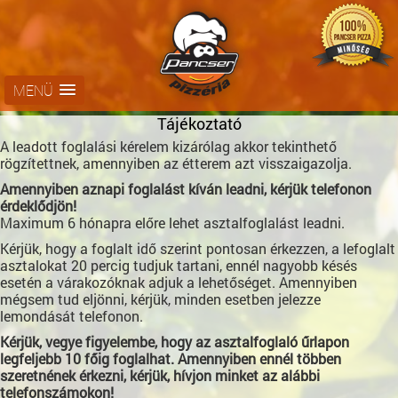
MENÜ
Tájékoztató
A leadott foglalási kérelem kizárólag akkor tekinthető
rögzítettnek, amennyiben az étterem azt visszaigazolja.
Amennyiben aznapi foglalást kíván leadni, kérjük telefonon
érdeklődjön!
Maximum 6 hónapra előre lehet asztalfoglalást leadni.
Kérjük, hogy a foglalt idő szerint pontosan érkezzen, a lefoglalt
asztalokat 20 percig tudjuk tartani, ennél nagyobb késés
esetén a várakozóknak adjuk a lehetőséget. Amennyiben
mégsem tud eljönni, kérjük, minden esetben jelezze
lemondását telefonon.
Kérjük, vegye figyelembe, hogy az asztalfoglaló űrlapon
legfeljebb 10 főig foglalhat. Amennyiben ennél többen
szeretnének érkezni, kérjük, hívjon minket az alábbi
telefonszámokon!