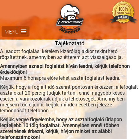
MENÜ
Tájékoztató
A leadott foglalási kérelem kizárólag akkor tekinthető
rögzítettnek, amennyiben az étterem azt visszaigazolja.
Amennyiben aznapi foglalást kíván leadni, kérjük telefonon
érdeklődjön!
Maximum 6 hónapra előre lehet asztalfoglalást leadni.
Kérjük, hogy a foglalt idő szerint pontosan érkezzen, a lefoglalt
asztalokat 20 percig tudjuk tartani, ennél nagyobb késés
esetén a várakozóknak adjuk a lehetőséget. Amennyiben
mégsem tud eljönni, kérjük, minden esetben jelezze
lemondását telefonon.
Kérjük, vegye figyelembe, hogy az asztalfoglaló űrlapon
legfeljebb 10 főig foglalhat. Amennyiben ennél többen
szeretnének érkezni, kérjük, hívjon minket az alábbi
telefonszámokon!