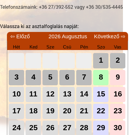
Telefonszámaink: +36 27/392-552 vagy +36 30/535-4445
Válassza ki az asztalfoglalás napját:
⇦ Előző
2026 Augusztus
Következő ⇨
Hét
Ked
Sze
Csü
Pén
Szo
Vas
1
2
3
4
5
6
7
8
9
10
11
12
13
14
15
16
17
18
19
20
21
22
23
24
25
26
27
28
29
30