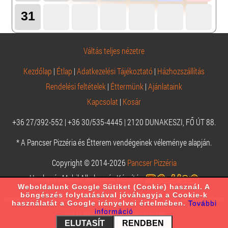
31
Váltás teljes nézetre
Kezdőlap
|
Étlap
|
Adatkezelési Tájékoztató
|
Házhozszállítás
Rendelési feltételek
|
Éttermünk
|
Ajánlataink
Kapcsolat
|
Kosár
+36 27/392-552 | +36 30/535-4445 | 2120 DUNAKESZI, FŐ ÚT 88.
* A Pancser Pizzéria és Étterem vendégeinek véleménye alapján.
Copyright © 2014-2026
Pancser Pizzéria
Honlap és Mobil Alkalmazás Készítés:
Weboldalunk Google Sütiket (Cookie) használ. A
böngészés folytatásával jóváhagyja a Cookie-k
Honlapunkon szereplő képek mindegyike a 1999. évi LXXVI. törvény szerint szerzői jogvédelem
használatát a Google irányelvei értelmében.
További
információ
alatt áll, felhasználásuk engedélyhez kötött!
ELUTASÍT
RENDBEN