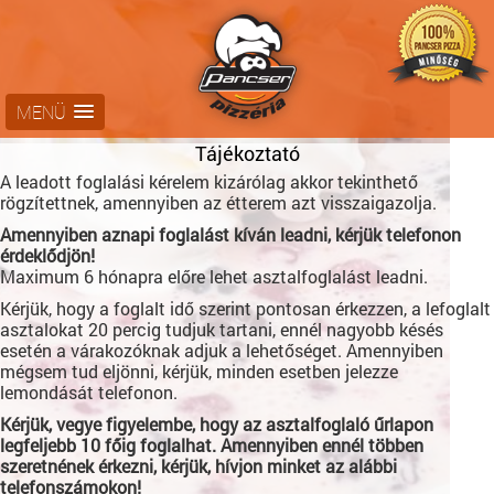
MENÜ
Tájékoztató
A leadott foglalási kérelem kizárólag akkor tekinthető
rögzítettnek, amennyiben az étterem azt visszaigazolja.
Amennyiben aznapi foglalást kíván leadni, kérjük telefonon
érdeklődjön!
Maximum 6 hónapra előre lehet asztalfoglalást leadni.
Kérjük, hogy a foglalt idő szerint pontosan érkezzen, a lefoglalt
asztalokat 20 percig tudjuk tartani, ennél nagyobb késés
esetén a várakozóknak adjuk a lehetőséget. Amennyiben
mégsem tud eljönni, kérjük, minden esetben jelezze
lemondását telefonon.
Kérjük, vegye figyelembe, hogy az asztalfoglaló űrlapon
legfeljebb 10 főig foglalhat. Amennyiben ennél többen
szeretnének érkezni, kérjük, hívjon minket az alábbi
telefonszámokon!