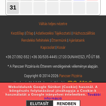
31
Váltás teljes nézetre
Kezdőlap
|
Étlap
|
Adatkezelési Tájékoztató
|
Házhozszállítás
Rendelési feltételek
|
Éttermünk
|
Ajánlataink
Kapcsolat
|
Kosár
+36 27/392-552 | +36 30/535-4445 | 2120 DUNAKESZI, FŐ ÚT 88.
* A Pancser Pizzéria és Étterem vendégeinek véleménye alapján.
Copyright © 2014-2026
Pancser Pizzéria
Honlap és Mobil Alkalmazás Készítés:
Weboldalunk Google Sütiket (Cookie) használ. A
böngészés folytatásával jóváhagyja a Cookie-k
Honlapunkon szereplő képek mindegyike a 1999. évi LXXVI. törvény szerint szerzői jogvédelem
használatát a Google irányelvei értelmében.
További
információ
alatt áll, felhasználásuk engedélyhez kötött!
ELUTASÍT
RENDBEN