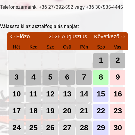
Telefonszámaink: +36 27/392-552 vagy +36 30/535-4445
Válassza ki az asztalfoglalás napját:
⇦ Előző
2026 Augusztus
Következő ⇨
Hét
Ked
Sze
Csü
Pén
Szo
Vas
1
2
3
4
5
6
7
8
9
10
11
12
13
14
15
16
17
18
19
20
21
22
23
24
25
26
27
28
29
30