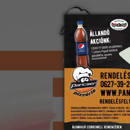
Kosár:
üres
KEZDŐLAP
ÉTLAP
ASZTA
Kosár
A kosárban nincs étel.