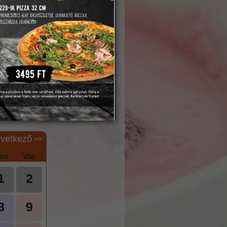
lt asztalokat 20 percig tudjuk
lehetőséget. Amennyiben
t telefonon.
jebb 10 főig foglalhat.
minket az alábbi
vetkező ⇨
zo
Vas
1
2
8
9