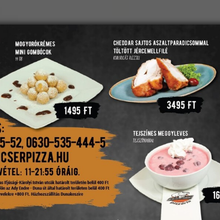
(
Kosár mutatása
)
LFOGLALÁS
ÉTTERMÜNK
PANCSER PENGŐ
KAPCSOLAT
Asztalfoglalás
Tájékoztató
A leadott foglalási kérelem kizárólag akkor tekinthető rögzít
azt visszaigazolja.
Amennyiben aznapi foglalást kíván leadni, kérjük telefonon ér