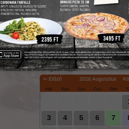
Maximum 6 hónapra előre lehet asztalfoglalást leadni.
Kérjük, hogy a foglalt idő szerint pontosan érkezzen, a lefogla
tartani, ennél nagyobb késés esetén a várakozóknak adjuk a 
mégsem tud eljönni, kérjük, minden esetben jelezze lemondásá
Kérjük, vegye figyelembe, hogy az asztalfoglaló űrlapon legfel
Amennyiben ennél többen szeretnének érkezni, kérjük, hívjon 
telefonszámokon!
Telefonszámaink: +36 27/392-552 vagy +36 30/535-4445
Válassza ki az asztalfoglalás napját:
⇦ Előző
2026 Augusztus
Kö
Hét
Ked
Sze
Csü
Pén
S
3
4
5
6
7