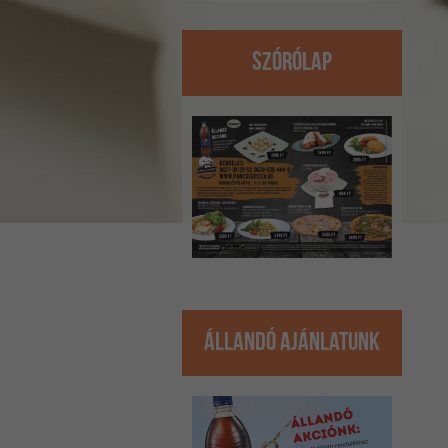
Szórólap
Állandó ajánlatunk