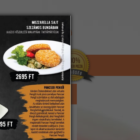
REGISZTRÁCIÓ
ELFELEJTETT JELSZÓ
KOSÁR
ettnek, amennyiben az étterem
deklődjön!