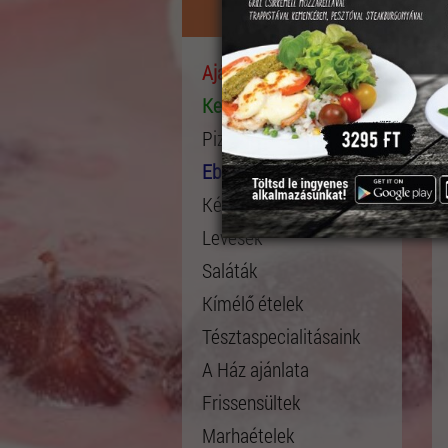
Étlap
Ajánlataink
Kedvelt ételek
Pizza összeállítása
Ebéd menü
Kész Pizza
Levesek
Saláták
Kímélő ételek
Tésztaspecialitásaink
A Ház ajánlata
Frissensültek
Marhaételek