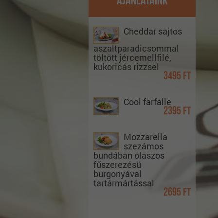
Ajánlataink
Cheddar sajtos
aszaltparadicsommal
töltött jércemellfilé,
kukoricás rizzsel
3495 Ft
Cool farfalle
2395 Ft
Mozzarella
szezámos
bundában olaszos
fűszerezésü
burgonyával
tartármártással
2695 Ft