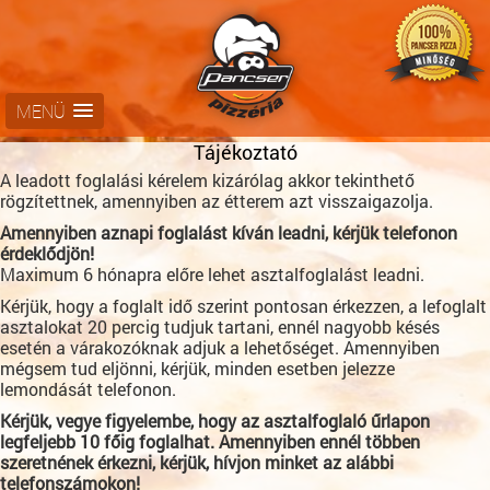
MENÜ
Tájékoztató
A leadott foglalási kérelem kizárólag akkor tekinthető
rögzítettnek, amennyiben az étterem azt visszaigazolja.
Amennyiben aznapi foglalást kíván leadni, kérjük telefonon
érdeklődjön!
Maximum 6 hónapra előre lehet asztalfoglalást leadni.
Kérjük, hogy a foglalt idő szerint pontosan érkezzen, a lefoglalt
asztalokat 20 percig tudjuk tartani, ennél nagyobb késés
esetén a várakozóknak adjuk a lehetőséget. Amennyiben
mégsem tud eljönni, kérjük, minden esetben jelezze
lemondását telefonon.
Kérjük, vegye figyelembe, hogy az asztalfoglaló űrlapon
legfeljebb 10 főig foglalhat. Amennyiben ennél többen
szeretnének érkezni, kérjük, hívjon minket az alábbi
telefonszámokon!