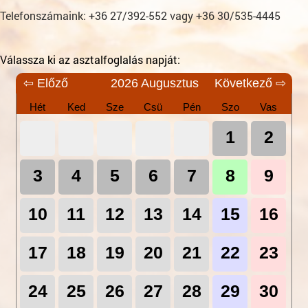
Telefonszámaink: +36 27/392-552 vagy +36 30/535-4445
Válassza ki az asztalfoglalás napját:
⇦ Előző
2026 Augusztus
Következő ⇨
Hét
Ked
Sze
Csü
Pén
Szo
Vas
1
2
3
4
5
6
7
8
9
10
11
12
13
14
15
16
17
18
19
20
21
22
23
24
25
26
27
28
29
30