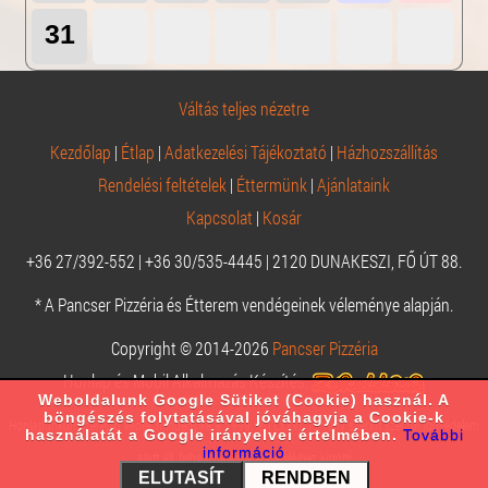
31
Váltás teljes nézetre
Kezdőlap
|
Étlap
|
Adatkezelési Tájékoztató
|
Házhozszállítás
Rendelési feltételek
|
Éttermünk
|
Ajánlataink
Kapcsolat
|
Kosár
+36 27/392-552 | +36 30/535-4445 | 2120 DUNAKESZI, FŐ ÚT 88.
* A Pancser Pizzéria és Étterem vendégeinek véleménye alapján.
Copyright © 2014-2026
Pancser Pizzéria
Honlap és Mobil Alkalmazás Készítés:
Weboldalunk Google Sütiket (Cookie) használ. A
böngészés folytatásával jóváhagyja a Cookie-k
Honlapunkon szereplő képek mindegyike a 1999. évi LXXVI. törvény szerint szerzői jogvédelem
használatát a Google irányelvei értelmében.
További
információ
alatt áll, felhasználásuk engedélyhez kötött!
ELUTASÍT
RENDBEN