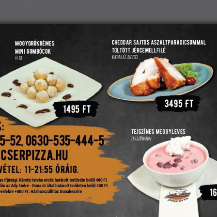
(
Kosár mutatása
)
LFOGLALÁS
ÉTTERMÜNK
PANCSER PENGŐ
KAPCSOLAT
Vylyan MACSKA Portugieser száraz vörösbor 0,75 L