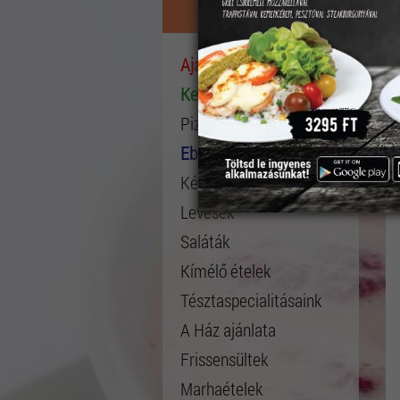
Étlap
Ajánlataink
Kedvelt ételek
Pizza összeállítása
Ebéd menü
Kész Pizza
Levesek
Saláták
Kímélő ételek
Tésztaspecialitásaink
A Ház ajánlata
Frissensültek
Marhaételek