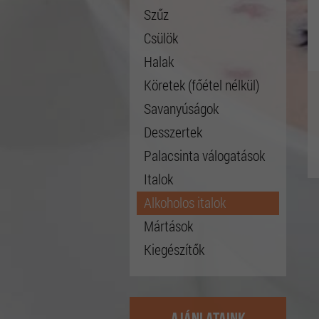
Szűz
Csülök
Halak
Köretek (főétel nélkül)
Savanyúságok
Desszertek
Palacsinta válogatások
Italok
Alkoholos italok
Mártások
Kiegészítők