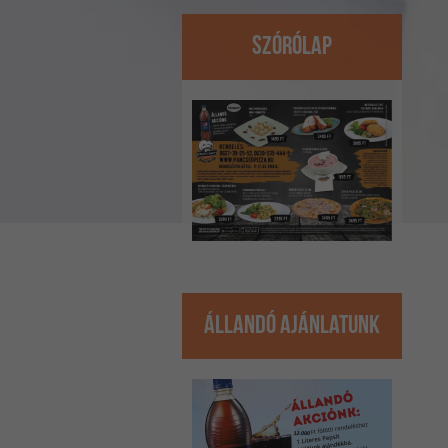
Szórólap
Állandó ajánlatunk