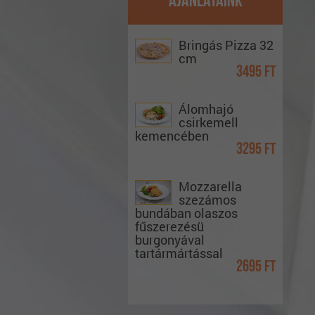
Ajánlataink
Bringás Pizza 32
cm
3495 Ft
Álomhajó
csirkemell
kemencében
3295 Ft
Mozzarella
szezámos
bundában olaszos
fűszerezésü
burgonyával
tartármártással
2695 Ft