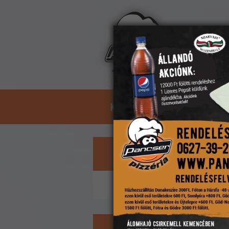
Kosár:
üres
KEZDŐLAP
ÉTLAP
ASZTA
Kosár
A kosárban nincs étel.