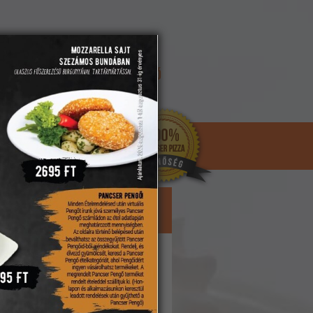
REGISZTRÁCIÓ
ELFELEJTETT JELSZÓ
KOSÁR
 -
Alkoholos italok